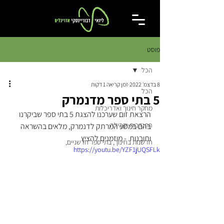
פוסט
הכל
8 בדצמ׳ 2022
זמן קריאה 1 דקות
הכל
5 בתי ספר מדנמרק
מחקר חינוך ואדריכלות
הרצאת זום שערכנו להצגת 5 בתי ספר שביקרנו 
התנדבות וקהילה
בהם במסע המרתק לדנמרק, מלאים בהשראה 
ותובנות  - מוזמנים להציץ
חדשנות בחינוך, בתי ספר חדשניים,
https://youtu.be/YZF1jUQSFLk