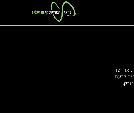
. אודיפו
תיח לרעח.
ורק.