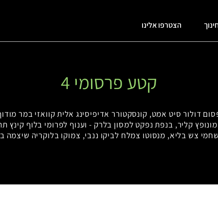
ינוך
הצטרפו אלינו
קטע פרסומי 4
סום דולור סיט אמט, קונסקטורר אדיפיסינג אלית קוואזי במר מודוף
ונופץ קליר, בנפת נפקט למסון בלרק - וענוף לפרומי בלוף קינץ ת
חמי צש בליא, מנסוטו צמלח לביקו ננבי, צמוקו בלוקריה שיצמה בר