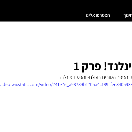
ינוך
הצטרפו אלינו
ות וקהילה
חדשנות בחינוך, בתי ספר חדשניים,
לנד! פרק 1
 הספר הטובים בעולם- והפעם פינלנד!
/video.wixstatic.com/video/741e7e_a98789b170aa4c189cfee340a93