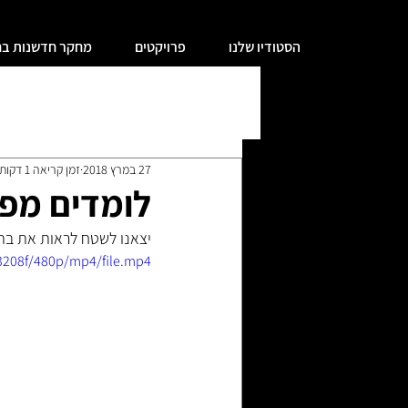
הסטודיו שלנו
פרויקטים
מחקר חדשנות בח
הכל
מחקר חינוך ואדריכלות
התנדב
27 במרץ 2018
זמן קריאה 1 דקות
לומדים מפינ
יצאנו לשטח לראות את בתי
3208f/480p/mp4/file.mp4