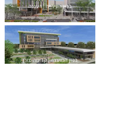
בניין העירייה | רעננה
בניין המועצה | קדימה-צורן
קריית חינוך | רמת השרון