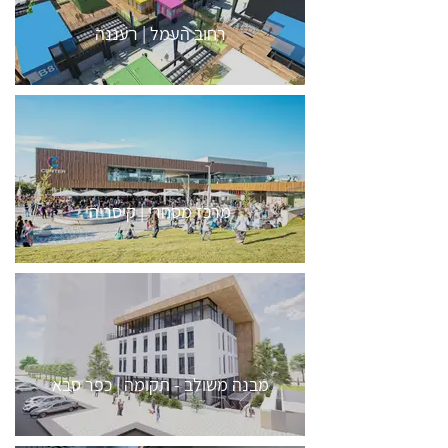
רחוב העמל | רעננה
מרכז מסחרי | קיסריה
מבנה משולב - תקומה | כפר סבא