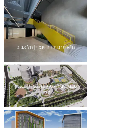
ת"א תרבות דה וינצ'י | תל אביב
מבני ציבור - מתחם האלף | ראשון
לציון