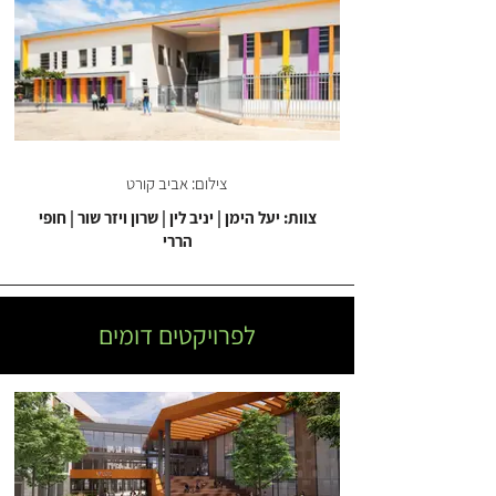
צילום: אביב קורט
צוות: יעל הימן | יניב לין | שרון ויזר שור | חופי
הררי
לפרויקטים דומים