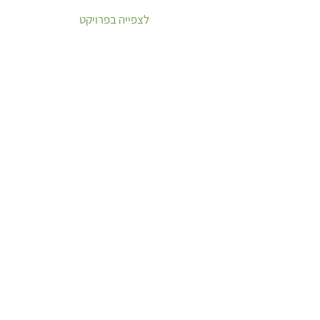
לצפייה בפרויקט
מבנה חינוך ותרבות-רובע לב העיר | ירושלים
לצפייה בפרויקט